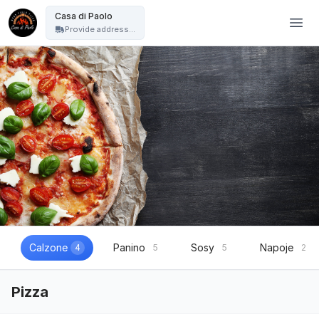
Casa di Paolo - Reda - Casa di Paolo
Casa di Paolo
Provide address...
Calzone
Panino
Sosy
Napoje
4
5
5
2
Pizza