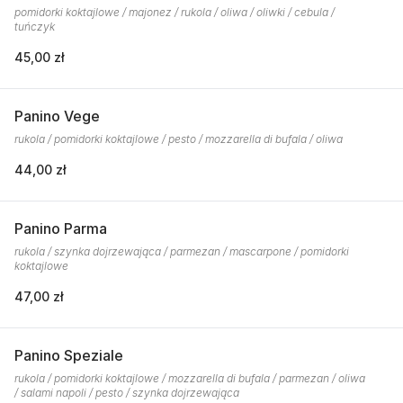
pomidorki koktajlowe / majonez / rukola / oliwa / oliwki / cebula /
tuńczyk
45,00 zł
Panino Vege
rukola / pomidorki koktajlowe / pesto / mozzarella di bufala / oliwa
44,00 zł
Panino Parma
rukola / szynka dojrzewająca / parmezan / mascarpone / pomidorki
koktajlowe
47,00 zł
Panino Speziale
rukola / pomidorki koktajlowe / mozzarella di bufala / parmezan / oliwa
/ salami napoli / pesto / szynka dojrzewająca