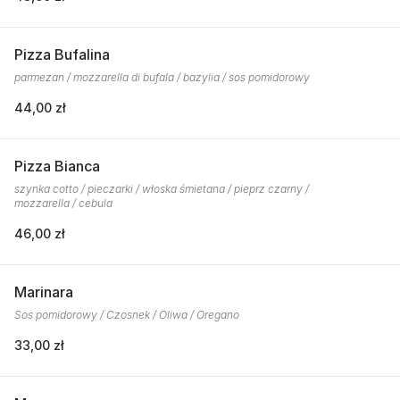
Pizza Bufalina
parmezan / mozzarella di bufala / bazylia / sos pomidorowy
44,00 zł
Pizza Bianca
szynka cotto / pieczarki / włoska śmietana / pieprz czarny /
mozzarella / cebula
46,00 zł
Marinara
Sos pomidorowy / Czosnek / Oliwa / Oregano
33,00 zł