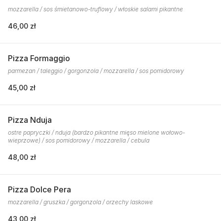
mozzarella / sos śmietanowo-truflowy / włoskie salami pikantne
46,00 zł
Pizza Formaggio
parmezan / taleggio / gorgonzola / mozzarella / sos pomidorowy
45,00 zł
Pizza Nduja
ostre papryczki / nduja (bardzo pikantne mięso mielone wołowo-
wieprzowe) / sos pomidorowy / mozzarella / cebula
48,00 zł
Pizza Dolce Pera
mozzarella / gruszka / gorgonzola / orzechy laskowe
43,00 zł