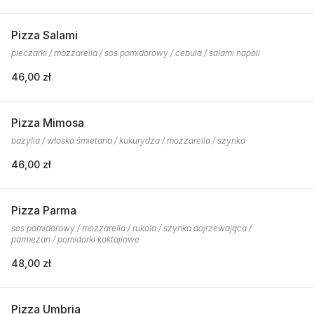
Pizza Salami
pieczarki / mozzarella / sos pomidorowy / cebula / salami napoli
46,00 zł
Pizza Mimosa
bazylia / włoska śmietana / kukurydza / mozzarella / szynka
46,00 zł
Pizza Parma
sos pomidorowy / mozzarella / rukola / szynka dojrzewająca /
parmezan / pomidorki koktajlowe
48,00 zł
Pizza Umbria