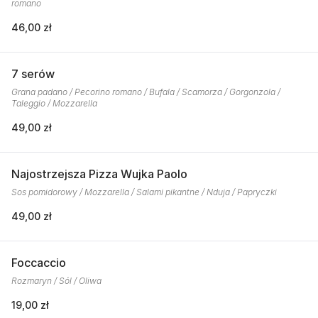
romano
46,00 zł
7 serów
Grana padano / Pecorino romano / Bufala / Scamorza / Gorgonzola /
Taleggio / Mozzarella
49,00 zł
Najostrzejsza Pizza Wujka Paolo
Sos pomidorowy / Mozzarella / Salami pikantne / Nduja / Papryczki
49,00 zł
Foccaccio
Rozmaryn / Sól / Oliwa
19,00 zł