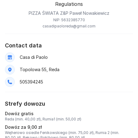
Regulations
PIZZA ŚWIATA Z&P Paweł Nowakiewicz
NIP: 5632385770
casadipaoloreda@gmail.com
Contact data
Casa di Paolo
Topolowa 55, Reda
505394245
Strefy dowozu
Dowóz gratis
Reda (min. 40,00 zł),
Rumia1 (min. 50,00 zł)
Dowóz za 9,00 zł
Wejherowo osiedle Fenikowskiego (min. 75,00 zł),
Rumia 2 (min.
80,00 zł),
Rekowo i Połchowo (min. 80,00 zł)