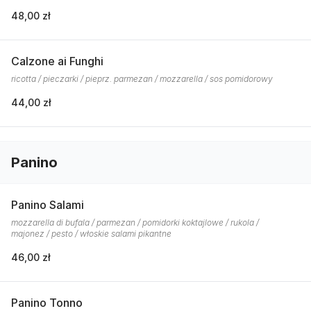
48,00 zł
Calzone ai Funghi
ricotta / pieczarki / pieprz. parmezan / mozzarella / sos pomidorowy
44,00 zł
Panino
Panino Salami
mozzarella di bufala / parmezan / pomidorki koktajlowe / rukola /
majonez / pesto / włoskie salami pikantne
46,00 zł
Panino Tonno